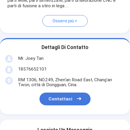
parti MIM, parti sinterizzate, parti di lavorazione CNC e
parti di fusione a stiro in lega ...
Osservi più
Dettagli Di Contatto
Mr. Joey Tan
18576652101
RM 1306, NO.249, Zhen'an Road East, Chang'an
Twon, città di Dongguan, Cina.
Contattaci