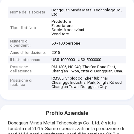
Dongguan Minda Metal Technology Co.,
Nome della società
Ltd.
Produttore
Esportatore
Tipo di attività:
Società per azioni
Venditore
Numero di
50~100 persone
dipendenti:
Anno di fondazione:
2015
Il fatturato annuo:
US$ 1000000 - US$ 5000000
Posizione
RM 1306, NO.249, Zhen'an Road East,
dell'azienda
Chang'an Twon, città di Dongguan, Cina.
RM305, 3° blocco, Zhenfubinhai
Posizione di
Chuanggu Industrial Park, Xingfa Rd sud,
fabbrica
Chang'an Town, Dongguan City.
Profilo Aziendale
Dongguan Minda Metal Tchecnology Co., Ltd. è stata
fondata nel 2015. Siamo specializzati nella produzione di