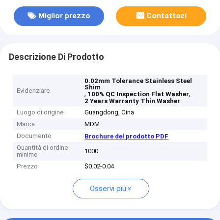
Miglior prezzo
Contattaci
Descrizione Di Prodotto
0.02mm Tolerance Stainless Steel
Shim
Evidenziare
,
,
100% QC Inspection Flat Washer
2 Years Warranty Thin Washer
Luogo di origine
Guangdong, Cina
Marca
MDM
Documento
Brochure del prodotto PDF
Quantità di ordine
1000
minimo
Prezzo
$0.02-0.04
Osservi più