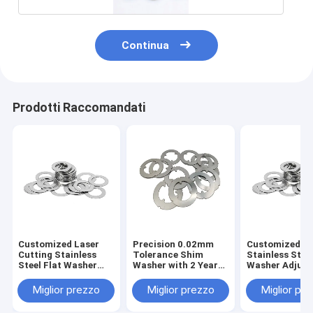
Continua
Prodotti Raccomandati
Customized Laser
Precision 0.02mm
Customized
Cutting Stainless
Tolerance Shim
Stainless Steel
Steel Flat Washer
Washer with 2 Years
Washer Adjust
Adjustment Shims
Warranty and 100%
with 0.02mm
with 2 Years
QC Inspection for
Tolerance and
Miglior prezzo
Miglior prezzo
Miglior pr
Warranty and
Machinery
QC Inspection
0.02mm Tolerance
Applications