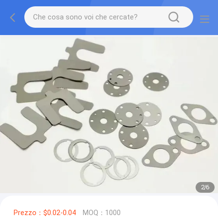
2
/
6
Prezzo：$0.02-0.04
MOQ：1000