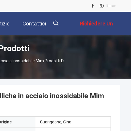
Italian
tizie
Contattici
Richiedere Un
Prodotti
Preventivo
描
cciaio Inossidabile Mim Prodotti Di
述
liche in acciaio inossidabile Mim
origine
Guangdong, Cina