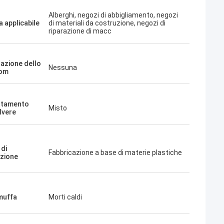
Alberghi, negozi di abbigliamento, negozi
a applicabile
di materiali da costruzione, negozi di
riparazione di macc
zazione dello
Nessuna
om
ttamento
Misto
lvere
di
Fabbricazione a base di materie plastiche
zione
 muffa
Morti caldi