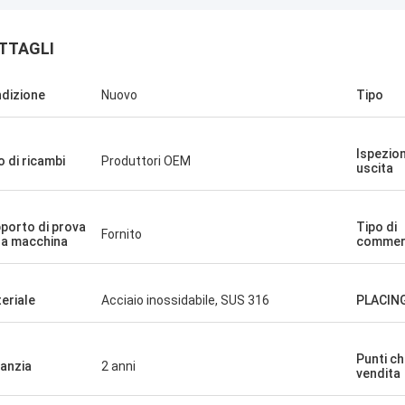
TTAGLI
dizione
Nuovo
Tipo
Ispezion
o di ricambi
Produttori OEM
uscita
porto di prova
Tipo di
Fornito
la macchina
commerc
eriale
Acciaio inossidabile, SUS 316
PLACIN
Punti ch
anzia
2 anni
vendita