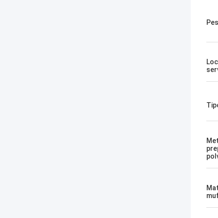
Pes
Loc
ser
Tip
Met
pre
pol
Mat
muf