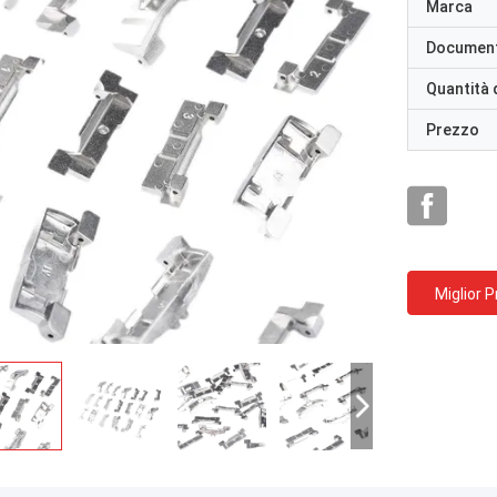
Marca
Documen
Quantità 
Prezzo
Miglior 