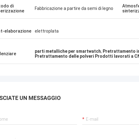
odo di
Atmosfe
Fabbricazione a partire da semi di legno
terizzazione
sinteri
t-elaborazione
elettroplata
parti metalliche per smartwatch
,
Pretrattamento in
denziare
Pretrattamento delle polveri Prodotti lavorati a 
SCIATE UN MESSAGGIO