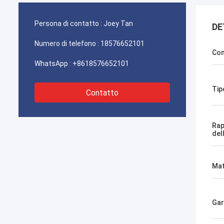
Persona di contatto :
Joey Tan
DE
Numero di telefono :
18576652101
Con
WhatsApp :
+8618576652101
Tip
Contatto
Rap
del
Mat
Gar