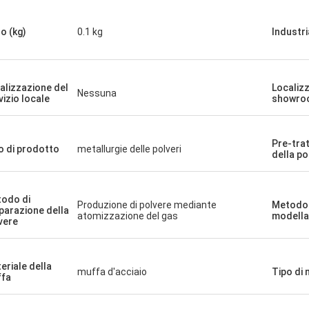
o (kg)
0.1 kg
Industri
alizzazione del
Localiz
Nessuna
vizio locale
showro
Pre-tra
o di prodotto
metallurgie delle polveri
della po
odo di
Produzione di polvere mediante
Metodo 
parazione della
atomizzazione del gas
modella
vere
eriale della
muffa d'acciaio
Tipo di
fa