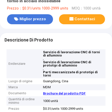
tornio in acciaio inossidabile
Prezzo：$0.31/units 1000-2999 units
MOQ：1000 unità
Miglior prezzo
Contattaci
Descrizione Di Prodotto
Servizio di lavorazione CNC di torni
di alluminio
,
Servizio di lavorazione CNC di
Evidenziare
prototipi di alluminio
,
Parti meccanizzate di prototipi di
torni
Luogo di origine
Guangdong, Cina
Marca
MDM
Documento
Brochure del prodotto PDF
Quantità di ordine
1000 unità
minimo
Prezzo
$0.31/units 1000-2999 units