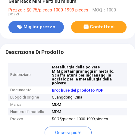
Gear Rack MIM Parti su misura
Prezzo：$0.75/pieces 1000-1999 pieces
MOQ：1000
pezzi
Miglior prezzo
Contattaci
Descrizione Di Prodotto
,
Metallurgia della polvere
,
MIM portaingranaggi in metallo
Evidenziare
Scaffalatura per ingranaggi in
acciaio per la metallurgia della
polvere
Documento
Brochure del prodotto PDF
Luogo di origine
Guangdong, Cina
Marca
MDM
Numero di modello
MDM
Prezzo
$0.75/pieces 1000-1999 pieces
Osservi più