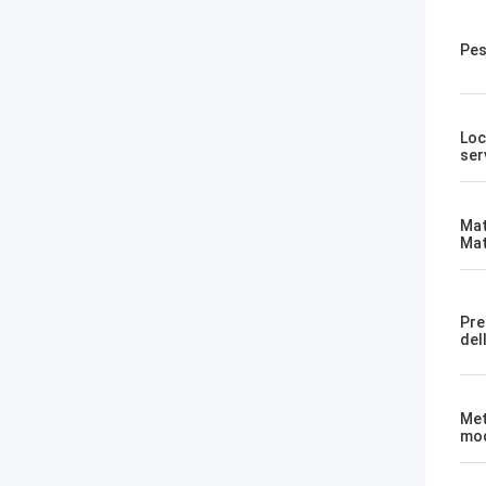
Pes
Loc
ser
Mat
Mat
Pre
del
Met
mod