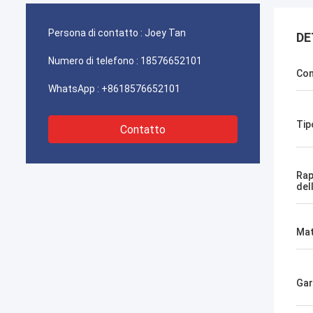
Persona di contatto :
Joey Tan
DE
Numero di telefono :
18576652101
Con
WhatsApp :
+8618576652101
Tip
Contatto
Rap
del
Mat
Gar