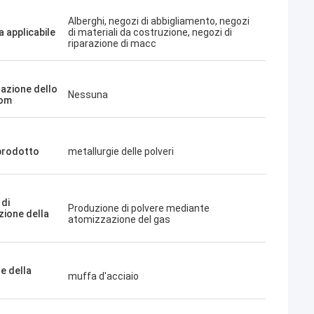
Alberghi, negozi di abbigliamento, negozi
a applicabile
di materiali da costruzione, negozi di
riparazione di macc
zazione dello
Nessuna
om
 prodotto
metallurgie delle polveri
di
Produzione di polvere mediante
zione della
atomizzazione del gas
e della
muffa d'acciaio