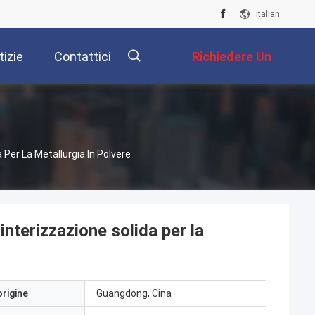
Italian
tizie
Contattici
Richiedere Un
Preventivo
描
 Per La Metallurgia In Polvere
述
interizzazione solida per la
origine
Guangdong, Cina