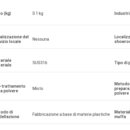
o (kg)
0.1 kg
Industri
alizzazione del
Localiz
Nessuna
vizio locale
showro
eriale
SUS316
Tipo di
eriale
Metodo 
-trattamento
Misto
prepara
la polvere
polvere
odo di
Material
Fabbricazione a base di materie plastiche
ellazione
muffa