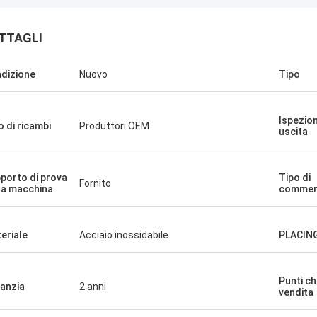
TTAGLI
dizione
Nuovo
Tipo
Ispezion
o di ricambi
Produttori OEM
uscita
porto di prova
Tipo di
Fornito
la macchina
commerc
eriale
Acciaio inossidabile
PLACIN
Punti ch
anzia
2 anni
vendita