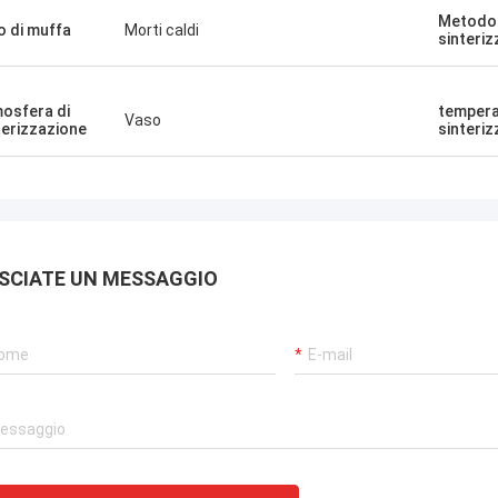
Metodo 
o di muffa
Morti caldi
sinteri
osfera di
tempera
Vaso
terizzazione
sinteri
SCIATE UN MESSAGGIO