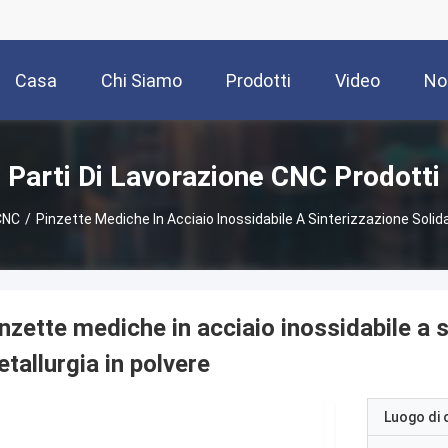
Casa
Chi Siamo
Prodotti
Video
No
Parti Di Lavorazione CNC Prodotti
 CNC
/
Pinzette Mediche In Acciaio Inossidabile A Sinterizzazione Solida
nzette mediche in acciaio inossidabile a s
tallurgia in polvere
Luogo di 