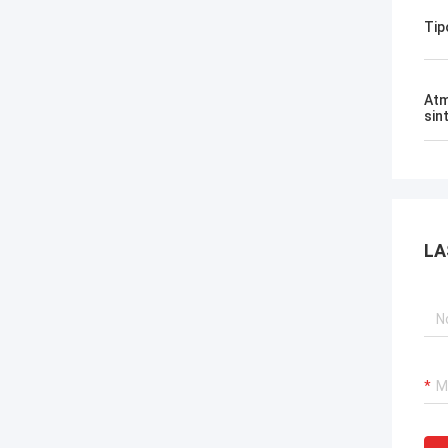
Tip
Atm
sin
LA