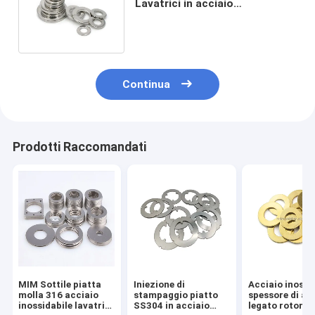
Lavatrici in acciaio
inossidabile 304 316 ottone
Flat Shim
Continua
Prodotti Raccomandati
MIM Sottile piatta
Iniezione di
Acciaio inossi
molla 316 acciaio
stampaggio piatto
spessore di al
inossidabile lavatrici
SS304 in acciaio
legato rotond