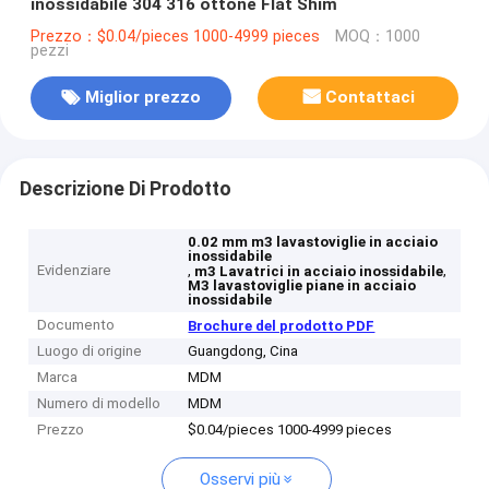
inossidabile 304 316 ottone Flat Shim
Prezzo：$0.04/pieces 1000-4999 pieces
MOQ：1000
pezzi
Miglior prezzo
Contattaci
Descrizione Di Prodotto
0.02 mm m3 lavastoviglie in acciaio
inossidabile
Evidenziare
,
,
m3 Lavatrici in acciaio inossidabile
M3 lavastoviglie piane in acciaio
inossidabile
Documento
Brochure del prodotto PDF
Luogo di origine
Guangdong, Cina
Marca
MDM
Numero di modello
MDM
Prezzo
$0.04/pieces 1000-4999 pieces
Osservi più