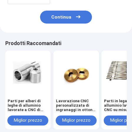
Continua
Prodotti Raccomandati
Parti per alberi di
Lavorazione CNC
Parti in lega di
leghe di alluminio
personalizzata di
alluminio lavor
lavorate a CNC di
ingranaggi in ottone
CNC su misura
precisione
con tolleranza di
tolleranza di 0
0,02 mm
mm
Miglior prezzo
Miglior prezzo
Miglior pr